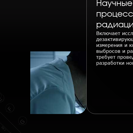
Научные
процесс
радиаци
Включает исс
дезактивирующ
измерения и к
выбросов и ра
требует прове
разработки но