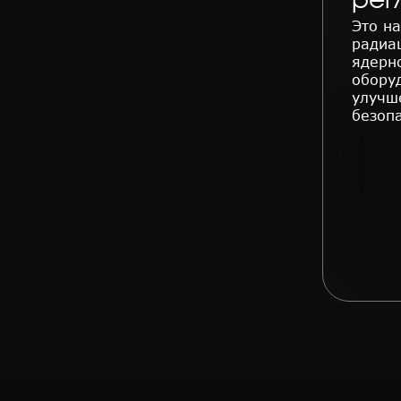
рег
Это н
радиа
ядерн
обору
улучш
безоп