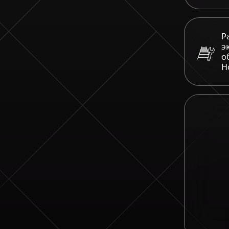
Р
э
о
Н