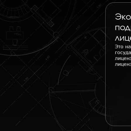
Эко
под
лиц
Это н
госуд
лиценз
лицен