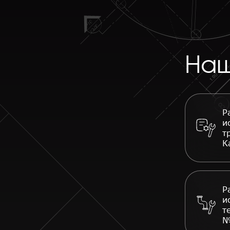
Наш
Р
и
т
К
Р
и
т
№