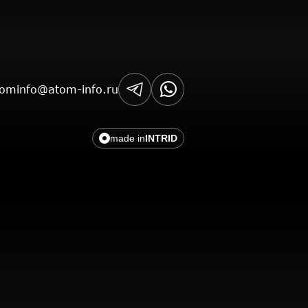
tominfo@atom-info.ru
made in
INTRID