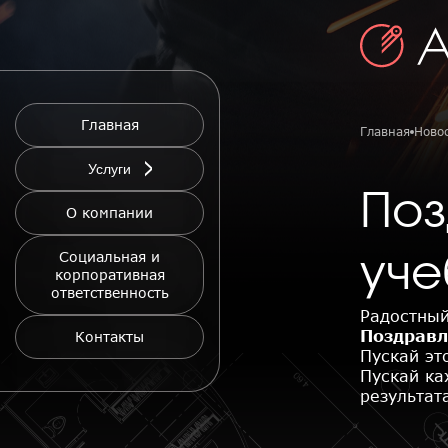
Главная
Главная
Ново
Услуги
Поз
О компании
Социальная и
уче
корпоративная
ответственность
Радостный
Поздравл
Контакты
Пускай эт
Пускай ка
результат