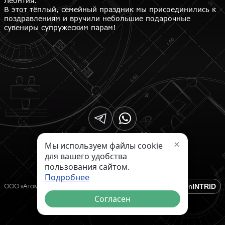
Леонтия.
В этот тёплый, семейный праздник мы присоединились к
поздравлениям и вручили небольшие подарочные
сувениры супружеским парам!
г. Нововоронеж, ул. Мира,
×
Мы используем файлы cookie
3А
для вашего удобства
+7 (473) 645 50-07
atominfo@atom-info.ru
пользования сайтом.
Подробнее
made in
INTRID
ООО «АтомИнфо» 2016-2026
Согласен